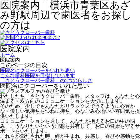
医院案内｜横浜市青葉区あざ
み野駅周辺で歯医者をお探し
の方は
医院案内
ホーム
医院案内
このページの目次
医院名にクローバーをいれた思い
こんな歯科医院を目指しています
「さとうクローバー歯科」の5つのらしさ
医院名にクローバーをいれた思い
わたしたち「さとうクローバー歯科」スタッフは、あなたと
心
温まる・双方向のコミュニケーション
を大切にします。
そのため、少しでもあなたがリラックスできるように
心豊か
な・優しい気持ち
をつねに持ち、
心なごみ心地いい雰囲気
を提
供いたします。
コミュニケーションを通して、あなたが抱えるお口の中の悩
み、こうなりたいという理想を共有して、
お口の健康を守るサ
ポート
をいたします。
これらが満たされた時、
絆が生まれ、共感し、喜びや感動を覚