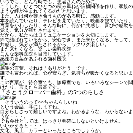
いつでも、どんな時でも、患者さんのために。
こうした、ひとつひとつの積み重ねが信頼関係を作り、家族の
ような絆が生まれてくるのだと思います。
また、人は何か響き合うものがある時に、感動します。
本を読んでいたり、テレビを見ていたり、映画を観ていたり、
言葉をかわしたり、そんな時に、何かに共感し、喜びや感動を
覚え、気分が満たされます。
だから、私たちはコミュニケーションを大切にします。
絆で結ばれているから、安心でき、また来たくなる、そして、
共感し、気分が満たされるから、ワクワク楽しい。
また来たくなる、楽しい歯科医院
こんな歯科医院を目指しています。
感謝の言葉があふれる歯科医院
感謝の言葉、それは「ありがとう」です。
誰でも言われれば、
心が安らぎ、気持ちが暖かくなる
と思いま
す。
この言葉が、待合室でも、診療室でも、いろいろなシーンで聞
けたり、言えたら最高です。
「さとうクローバー歯科」の5つのらしさ
「そういうのって○○ちゃんらしいね」
という会話、耳にしますね。
自分らしさって難しいですよね。わかるような、わからないよ
うな・・・。
でも会社としては、はっきり明確にしないといけません。
いいかえると・・・
文化、風土、カラーといったところでしょうか。