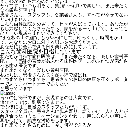
え、
心が満たされるのだと思います。
そうです、
いつも明るく、笑顔いっぱいで楽しい、また来たく
なる歯科医院
です。
患者さんも、スタッフも、各業者さんも、すべてが幸せでない
といけません。
こんな歯科医院をめざして、日々がんばっています。あなたが
もし共感してくださったなら、腰をかるーく上げて、とっても
ひくーい敷居をまたいでみてください。
”まな板の上の鯉”はもうやめにして、
ゆっくり、時間をかけ
て、あなたのお口に対する思いをお話ください。
あなたにお会いできる日を楽しみにしています。
こんな歯科医院を目指しています
私たちが目指す歯科医院は、
「また来たくなる、楽しい歯科医
院」
、
「感謝の言葉があふれる歯科医院」
このふたつが満たさ
れる歯科医院です。
また来たくなる、楽しい歯科医院
私たちは、患者さんと長く深い絆で結ばれ、
いつまでもいつまでも、患者さんのお口の健康を守るサポータ
ーであり、パートナーでありたい
と思っています。
言うのは簡単ですが、実現するのは大変です。
僕ひとりでは、到底できません。
でも僕には、自慢のスタッフたちがいます。
スタッフ全員が、患者さんに歩み寄り、語りかけ、人と人とが
向き合ったコミュニケーションをかわし、声にならない声にも
耳を傾けて、
誠実な対応
をします。
また来てくださるために、今、何ができるか。