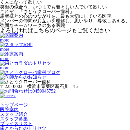
く人になって欲しい
笑顔の似合う、いつまでも若々しい人でいて欲しい
これぞ、「さとうクローバー歯科」
患者様との心のつながりを、最も大切にしている医院
メンバーの仲間がお互いを理解し、思いやり、尊敬しあえる、
強固なチームワークのある医院
よろしければこちらのページもご覧ください
more
more
more
more
〒225-0003 横浜市青葉区新石川1-4-2
トップページ
医院案内
スタッフ紹介
スタッフ募集
プライスリスト
歯とからだのトリセツ