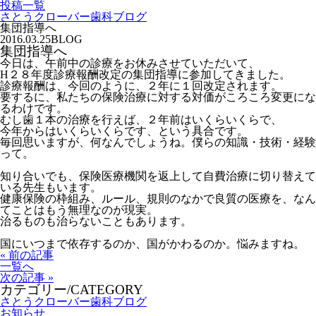
投稿一覧
さとうクローバー歯科ブログ
集団指導へ
2016.03.25
BLOG
集団指導へ
今日は、午前中の診療をお休みさせていただいて、
H２８年度診療報酬改定の集団指導に参加してきました。
診療報酬は、今回のように、２年に１回改定されます。
要するに、私たちの保険治療に対する対価がころころ変更にな
るわけです。
むし歯１本の治療を行えば、２年前はいくらいくらで、
今年からはいくらいくらです、という具合です。
毎回思いますが、何なんでしょうね。僕らの知識・技術・経験
って。
知り合いでも、保険医療機関を返上して自費治療に切り替えて
いる先生もいます。
健康保険の枠組み、ルール、規則のなかで良質の医療を、なん
てことはもう無理なのが現実。
治るものも治らないこともあります。
国にいつまで依存するのか、国がかわるのか。悩みますね。
« 前の記事
一覧へ
次の記事 »
カテゴリー/CATEGORY
さとうクローバー歯科ブログ
お知らせ