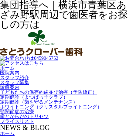
集団指導へ｜横浜市青葉区あ
ざみ野駅周辺で歯医者をお探
しの方は
ホーム
医院案内
スタッフ紹介
スタッフ募集
診療案内
子どもたちの保存的歯並び治療（予防矯正）
定期健診（よつばっ子クラブ）
定期健診（歯を守るメンテナンス）
ホワイトニング（クリスタルブライトニング）
顎関節症の治療
歯とからだのトリセツ
プライスリスト
NEWS & BLOG
ホーム