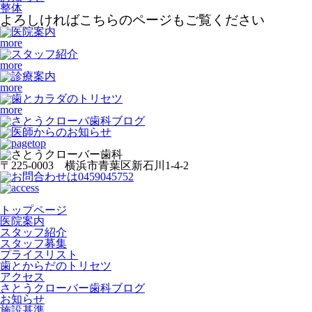
整体
よろしければこちらのページもご覧ください
more
more
more
more
〒225-0003 横浜市青葉区新石川1-4-2
トップページ
医院案内
スタッフ紹介
スタッフ募集
プライスリスト
歯とからだのトリセツ
アクセス
さとうクローバー歯科ブログ
お知らせ
施設基準