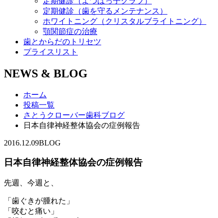
定期健診（よつばっ子クラブ）
定期健診（歯を守るメンテナンス）
ホワイトニング（クリスタルブライトニング）
顎関節症の治療
歯とからだのトリセツ
プライスリスト
NEWS & BLOG
ホーム
投稿一覧
さとうクローバー歯科ブログ
日本自律神経整体協会の症例報告
2016.12.09
BLOG
日本自律神経整体協会の症例報告
先週、今週と、
「歯ぐきが腫れた」
「咬むと痛い」